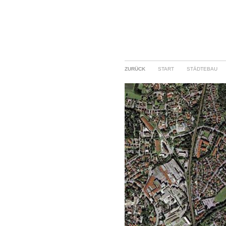
ZURÜCK
START
STÄDTEBAU